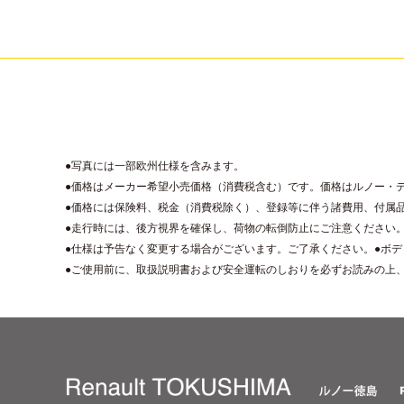
●写真には一部欧州仕様を含みます。
●価格はメーカー希望小売価格（消費税含む）です。価格はルノー・
●価格には保険料、税金（消費税除く）、登録等に伴う諸費用、付属
●走行時には、後方視界を確保し、荷物の転倒防止にご注意ください
●仕様は予告なく変更する場合がございます。ご了承ください。●ボ
●ご使用前に、取扱説明書および安全運転のしおりを必ずお読みの上