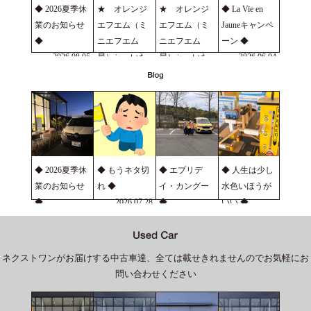
◆ 2026夏季休
★ オレンジ
★ オレンジ
◆ La Vie en
業のお知らせ
エフエム（ミ
エフエム（ミ
Jauneキャンペ
◆
ニエフエム
ニエフエム
ーン ◆
2026.08.05
局）㏌ いた
局）㏌ いた
2026.06.04
の ★
の ★
2026.07.22
2026.06.24
◆ 2026夏季休
◆ もうネタ切
◆ エブリデ
◆ 人生は少し
業のお知らせ
れ ◆
イ・カングー
水色いほうが
◆
2026.07.28
◆
いい ◆
2026.08.05
2026.07.22
2026.07.16
ネクストワンがお届けする中古車達、全ては載せきれませんのでお気軽にお
問い合わせください