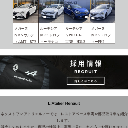
メガーヌ
ルーテシア
ルーテシア
メガーヌ
ⅣR.S.ウルテ
ⅣR.S.トロフ
ⅣPH2 GT-
ⅣR.S.トロフ
ィムMT R7/3
ィー モナコ
LINE H31/3
ィーPH2
2026.07.02
GP H29/3
2026.02.25
R5/6
2026.02.25
2026.02.25
ネクストワン アトリエルノーでは、レストアベース車両や部品取り車を紹介
します。
販売しておりますが、商品の性質上、実際に見にこれる方にお譲りさせてい