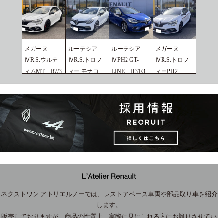
メガーヌ
ルーテシア
ルーテシア
メガーヌ
ⅣR.S.ウルテ
ⅣR.S.トロフ
ⅣPH2 GT-
ⅣR.S.トロフ
ィムMT R7/3
ィー モナコ
LINE H31/3
ィーPH2
2026.07.02
GP H29/3
2026.02.25
R5/6
2026.02.25
2026.02.25
ネクストワン アトリエルノーでは、レストアベース車両や部品取り車を紹介
します。
販売しておりますが、商品の性質上、実際に見にこれる方にお譲りさせてい