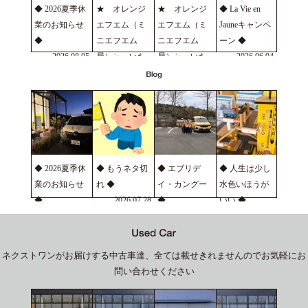
◆ 2026夏季休
★ オレンジ
★ オレンジ
◆ La Vie en
業のお知らせ
エフエム（ミ
エフエム（ミ
Jauneキャンペ
◆
ニエフエム
ニエフエム
ーン ◆
2026.08.05
局）㏌ いた
局）㏌ いた
2026.06.04
の ★
の ★
2026.07.22
2026.06.24
◆ 2026夏季休
◆ もうネタ切
◆ エブリデ
◆ 人生は少し
業のお知らせ
れ ◆
イ・カングー
水色いほうが
◆
2026.07.28
◆
いい ◆
2026.08.05
2026.07.22
2026.07.16
ネクストワンがお届けする中古車達、全ては載せきれませんのでお気軽にお
問い合わせください