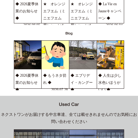
◆ 2026夏季休
★ オレンジ
★ オレンジ
◆ La Vie en
業のお知らせ
エフエム（ミ
エフエム（ミ
Jauneキャンペ
◆
ニエフエム
ニエフエム
ーン ◆
2026.08.05
局）㏌ いた
局）㏌ いた
2026.06.04
の ★
の ★
2026.07.22
2026.06.24
◆ 2026夏季休
◆ もうネタ切
◆ エブリデ
◆ 人生は少し
業のお知らせ
れ ◆
イ・カングー
水色いほうが
◆
2026.07.28
◆
いい ◆
2026.08.05
2026.07.22
2026.07.16
ネクストワンがお届けする中古車達、全ては載せきれませんのでお気軽にお
問い合わせください