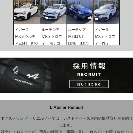
メガーヌ
ルーテシア
ルーテシア
メガーヌ
ⅣR.S.ウルテ
ⅣR.S.トロフ
ⅣPH2 GT-
ⅣR.S.トロフ
ィムMT R7/3
ィー モナコ
LINE H31/3
ィーPH2
2026.07.02
GP H29/3
2026.02.25
R5/6
2026.02.25
2026.02.25
ネクストワン アトリエルノーでは、レストアベース車両や部品取り車を紹介
します。
販売しておりますが、商品の性質上、実際に見にこれる方にお譲りさせてい