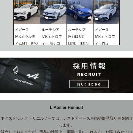
メガーヌ
ルーテシア
ルーテシア
メガーヌ
ⅣR.S.ウルテ
ⅣR.S.トロフ
ⅣPH2 GT-
ⅣR.S.トロフ
ィムMT R7/3
ィー モナコ
LINE H31/3
ィーPH2
2026.07.02
GP H29/3
2026.02.25
R5/6
2026.02.25
2026.02.25
ネクストワン アトリエルノーでは、レストアベース車両や部品取り車を紹介
します。
販売しておりますが、商品の性質上、実際に見にこれる方にお譲りさせてい