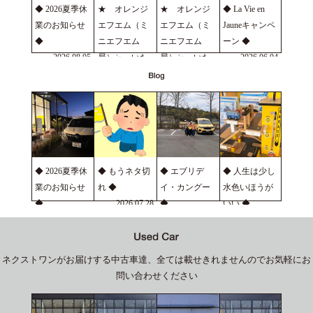
◆ 2026夏季休
★ オレンジ
★ オレンジ
◆ La Vie en
業のお知らせ
エフエム（ミ
エフエム（ミ
Jauneキャンペ
◆
ニエフエム
ニエフエム
ーン ◆
2026.08.05
局）㏌ いた
局）㏌ いた
2026.06.04
の ★
の ★
2026.07.22
2026.06.24
◆ 2026夏季休
◆ もうネタ切
◆ エブリデ
◆ 人生は少し
業のお知らせ
れ ◆
イ・カングー
水色いほうが
◆
2026.07.28
◆
いい ◆
2026.08.05
2026.07.22
2026.07.16
ネクストワンがお届けする中古車達、全ては載せきれませんのでお気軽にお
問い合わせください