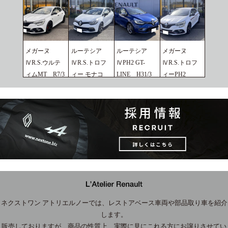
メガーヌ
ルーテシア
ルーテシア
メガーヌ
ⅣR.S.ウルテ
ⅣR.S.トロフ
ⅣPH2 GT-
ⅣR.S.トロフ
ィムMT R7/3
ィー モナコ
LINE H31/3
ィーPH2
2026.07.02
GP H29/3
2026.02.25
R5/6
2026.02.25
2026.02.25
ネクストワン アトリエルノーでは、レストアベース車両や部品取り車を紹介
します。
販売しておりますが、商品の性質上、実際に見にこれる方にお譲りさせてい