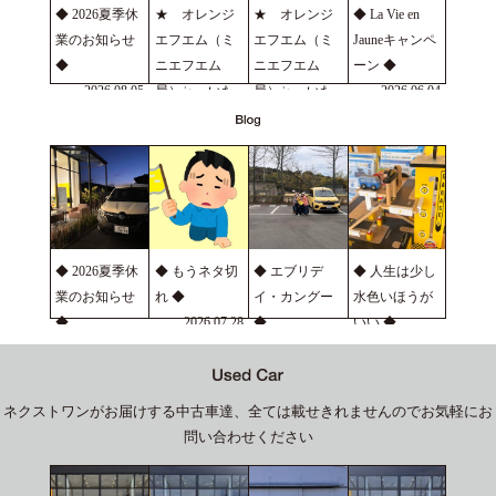
◆ 2026夏季休
★ オレンジ
★ オレンジ
◆ La Vie en
業のお知らせ
エフエム（ミ
エフエム（ミ
Jauneキャンペ
◆
ニエフエム
ニエフエム
ーン ◆
2026.08.05
局）㏌ いた
局）㏌ いた
2026.06.04
の ★
の ★
2026.07.22
2026.06.24
◆ 2026夏季休
◆ もうネタ切
◆ エブリデ
◆ 人生は少し
業のお知らせ
れ ◆
イ・カングー
水色いほうが
◆
2026.07.28
◆
いい ◆
2026.08.05
2026.07.22
2026.07.16
ネクストワンがお届けする中古車達、全ては載せきれませんのでお気軽にお
問い合わせください