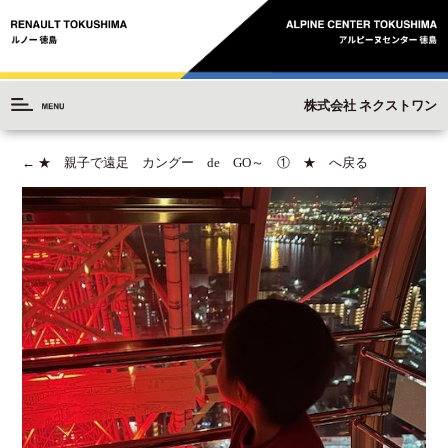
株式会社 ネクストワン
←
★ 親子で遠足 カングー de GO～ ① ★ へ戻る