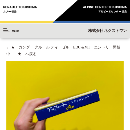
株式会社 ネクストワン
←
★ カングー クルール ディーゼル EDC＆MT エントリー開始
中 ★ へ戻る