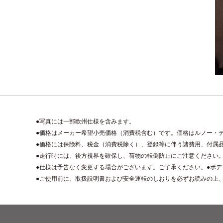
●写真には一部欧州仕様を含みます。
●価格はメーカー希望小売価格（消費税含む）です。価格はルノー・
●価格には保険料、税金（消費税除く）、登録等に伴う諸費用、付属
●走行時には、後方視界を確保し、荷物の転倒防止にご注意ください
●仕様は予告なく変更する場合がございます。ご了承ください。●ボ
●ご使用前に、取扱説明書および安全運転のしおりを必ずお読みの上