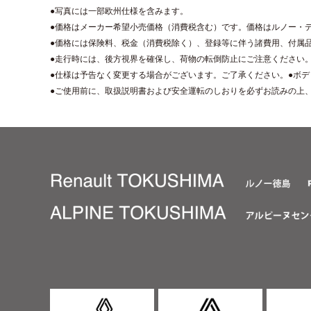
●写真には一部欧州仕様を含みます。
●価格はメーカー希望小売価格（消費税含む）です。価格はルノー・
●価格には保険料、税金（消費税除く）、登録等に伴う諸費用、付属
●走行時には、後方視界を確保し、荷物の転倒防止にご注意ください
●仕様は予告なく変更する場合がございます。ご了承ください。●ボ
●ご使用前に、取扱説明書および安全運転のしおりを必ずお読みの上