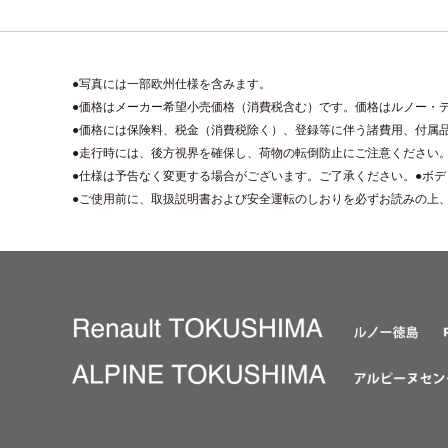
●写真には一部欧州仕様を含みます。
●価格はメーカー希望小売価格（消費税含む）です。価格はルノー・
●価格には保険料、税金（消費税除く）、登録等に伴う諸費用、付属
●走行時には、後方視界を確保し、荷物の転倒防止にご注意ください
●仕様は予告なく変更する場合がございます。ご了承ください。●ボ
●ご使用前に、取扱説明書および安全運転のしおりを必ずお読みの上