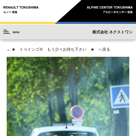
株式会社 ネクストワン
←
★ トゥインゴⅢ もう少々お待ち下さい ★ へ戻る