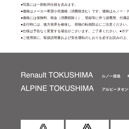
●写真には一部欧州仕様を含みます。
●価格はメーカー希望小売価格（消費税含む）です。価格はルノー・
●価格には保険料、税金（消費税除く）、登録等に伴う諸費用、付属
●走行時には、後方視界を確保し、荷物の転倒防止にご注意ください
●仕様は予告なく変更する場合がございます。ご了承ください。●ボ
●ご使用前に、取扱説明書および安全運転のしおりを必ずお読みの上