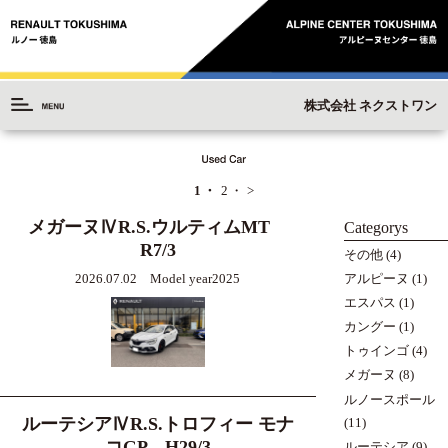
株式会社 ネクストワン
1
2
>
メガーヌⅣR.S.ウルティムMT
Categorys
R7/3
その他
(4)
2026.07.02 Model year2025
アルピーヌ
(1)
エスパス
(1)
カングー
(1)
トゥインゴ
(4)
メガーヌ
(8)
ルノースポール
ルーテシアⅣR.S.トロフィー モナ
(11)
コGP H29/3
ルーテシア
(9)