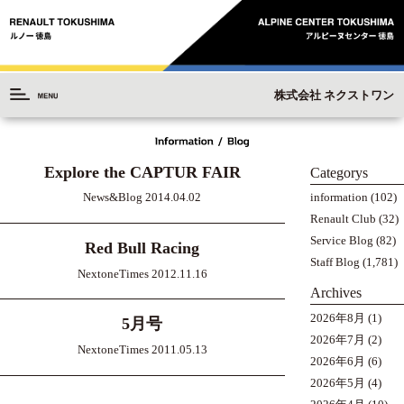
株式会社 ネクストワン
Explore the CAPTUR FAIR
Categorys
information
(102)
News&Blog 2014.04.02
Renault Club
(32)
Service Blog
(82)
Red Bull Racing
Staff Blog
(1,781)
NextoneTimes 2012.11.16
Archives
2026年8月
(1)
5月号
2026年7月
(2)
NextoneTimes 2011.05.13
2026年6月
(6)
2026年5月
(4)