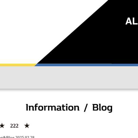
★ 222 ★
ws&Blog 2025.02.28