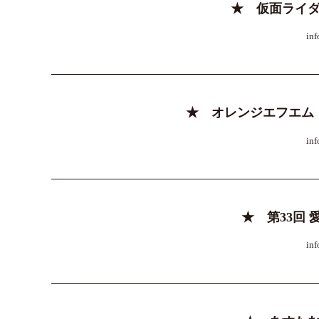
★ 仮面ライダ
inf
★ オレンジエフエム
inf
★ 第33回 
inf