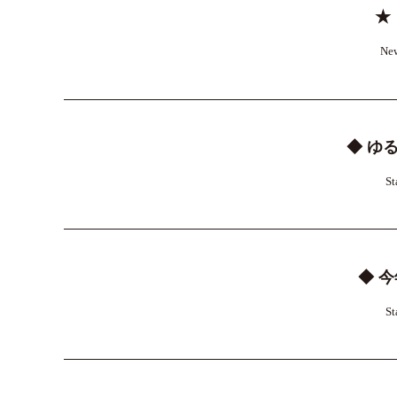
★
Ne
◆ ゆ
St
◆ 
St