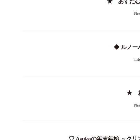
★ あすたむ
Ne
◆ ルノー
inf
★ 
Ne
♡ Asukaの年末年始 ～