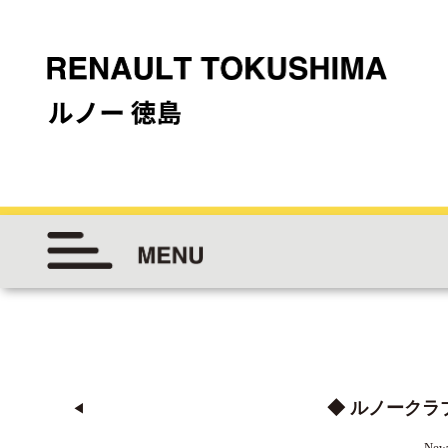
◆ ルノークラ
◀︎
New