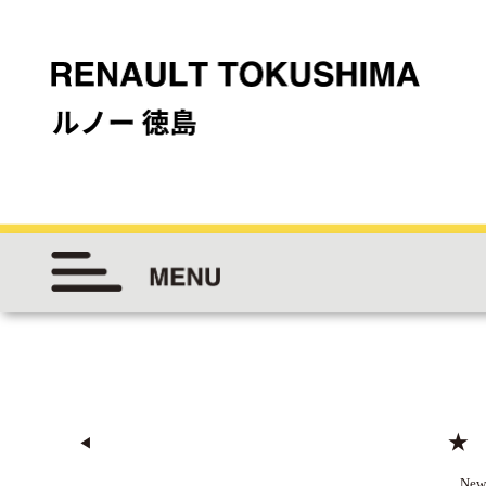
★
◀︎
New