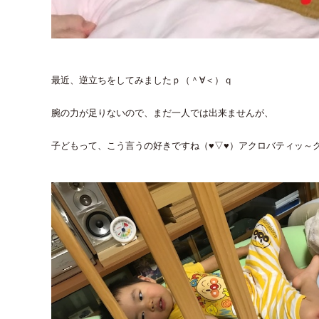
最近、逆立ちをしてみましたｐ（＾∀＜）ｑ
腕の力が足りないので、まだ一人では出来ませんが、
子どもって、こう言うの好きですね（♥▽♥）アクロバティッ～ク!