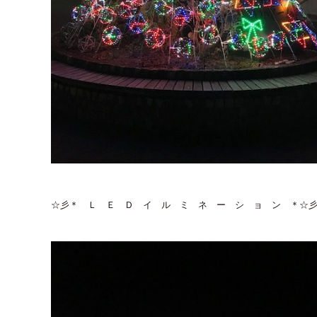
☆彡＊ Ｌ Ｅ Ｄ イ ル ミ ネ ー シ ョ ン ＊☆