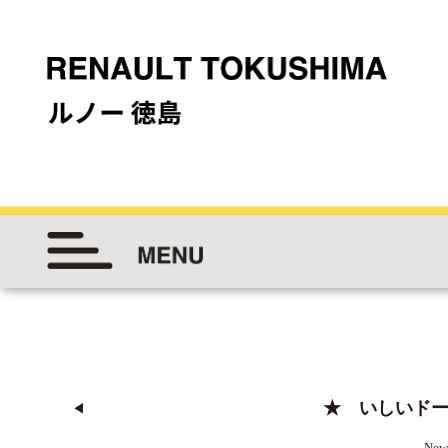
★ いしいド
◀︎
New