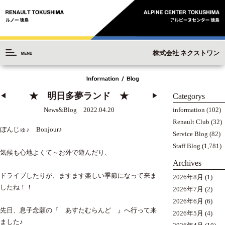
株式会社 ネクストワン
★ 明日多夢ランド ★
Categorys
◀︎
▶︎
information
(102)
News&Blog 2022.04.20
Renault Club
(32)
ぼんじゅ♪ Bonjour♪
Service Blog
(82)
Staff Blog
(1,781)
気候も心地よくて～お外で遊んだり、
Archives
ドライブしたりが、ますます楽しい季節になって来ま
2026年8月
(1)
したね！！
2026年7月
(2)
2026年6月
(6)
先日、息子念願の『 あすたむらんど 』へ行って来
2026年5月
(4)
ました♪