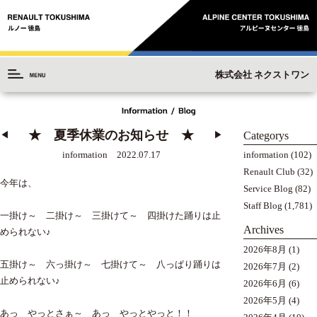
株式会社 ネクストワン
★ 夏季休業のお知らせ ★
Categorys
◀︎
▶︎
information
(102)
information 2022.07.17
Renault Club
(32)
今年は、
Service Blog
(82)
Staff Blog
(1,781)
一掛け～ 二掛け～ 三掛けて～ 四掛けた踊りは止
Archives
められない♪
2026年8月
(1)
五掛け～ 六っ掛け～ 七掛けて～ 八っぱり踊りは
2026年7月
(2)
止められない♪
2026年6月
(6)
2026年5月
(4)
あっ やっとさぁ～ あっ やっとやっと！！