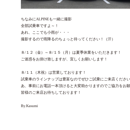
ちなみにALPINEも一緒に撮影
全部試乗車ですよ～！
あれ、ここでも小雨が・・・
撮影するので雨降るのちょっと待ってください！（汗）
８/１２（金）～８/１５（月）は夏季休業をいただきます！
ご迷惑をお掛け致しますが、宜しくお願いします！
８/１１（木祝）は営業しております！
試乗車のラインナップは豊富なのでぜひご試乗にご来店ください
あ、事前にお電話一本頂けると大変助かりますのでご協力をお
皆様のご来店お待ちしております！
By.Kasumi