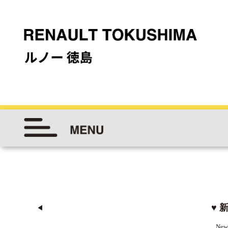
♥ 
◀︎
New