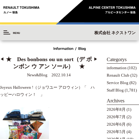
株式会社 ネクストワン
★ Des bonbons ou un sort（デ ボ
Categorys
◀︎
▶︎
ンボン ウ アン ソール） ★
information
(102)
News&Blog 2022.10.14
Renault Club
(32)
Service Blog
(82)
Joyeux Halloween !（ジョワユー アロウィン）「 ハ
Staff Blog
(1,781)
ッピーハロウィン！ 」
Archives
2026年8月
(1)
2026年7月
(2)
2026年6月
(6)
2026年5月
(4)