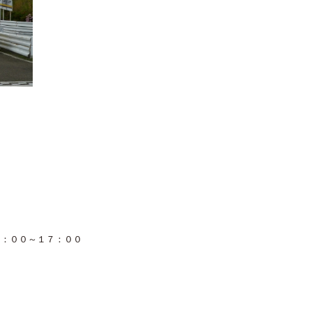
３：００～１７：００