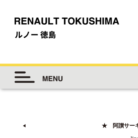
★ 阿讃サー
◀︎
New