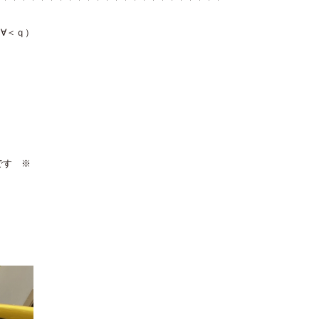
∀＜ｑ）
です ※