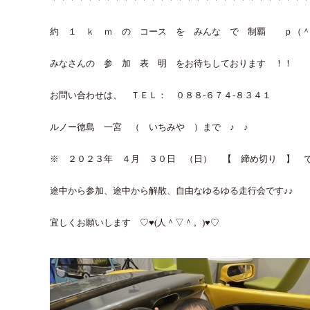
約 １ ｋ ｍ の コース を みんな で 制覇 ｐ（＾
みなさんの 参 加 表 明 をお待ちしております ！！
お問い合わせは、 ＴＥＬ： ０８８-６７４-８３４１
ルノー徳島 一宮 （ いちみや ）まで ♪ ♪
※ ２０２３年 ４月 ３０日 （日） 【 締め切り 】 
途中から参加、途中から解散、自由なゆるゆる走行会です♪♪
宜しくお願いします ♡♥(人＾▽＾。)♥♡