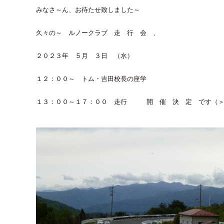
みなさ～ん、お待たせ致しました～
久々の～ ルノークラブ 走 行 会 、
２０２３年 ５月 ３日 （水）
１２：００～ トム・吉田校長の座学
１３：００～１７：００ 走行 開 催 決 定 です（＞