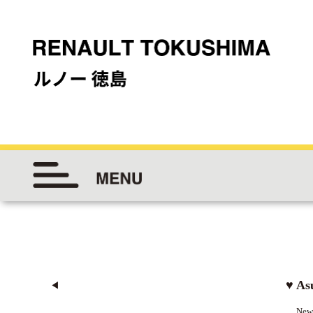
♥ A
◀︎
New