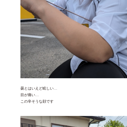
曇とはいえど眩しい…
目が痛い…
この辛そうな顔です