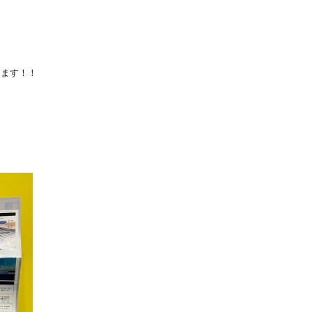
！
けます！！
）