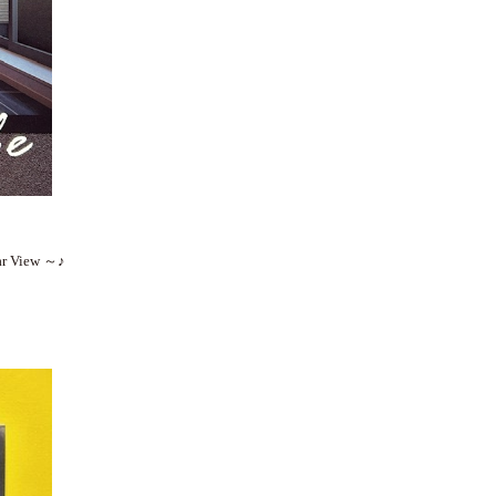
View ～♪