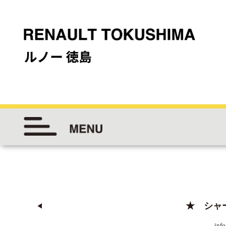
★ シャ
◀︎
inf