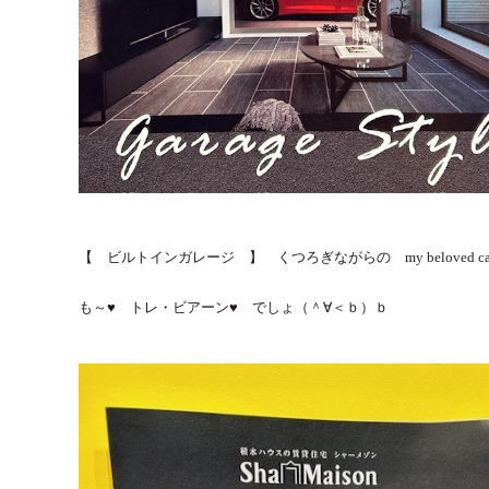
【 ビルトインガレージ 】 くつろぎながらの my beloved car 
も～♥ トレ・ビアーン♥ でしょ（＾∀＜ｂ）ｂ