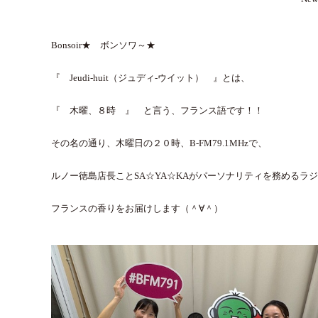
Bonsoir★ ボンソワ～★
『 Jeudi-huit（ジュディ-ウイット） 』とは、
『 木曜、８時 』 と言う、フランス語です！！
その名の通り、木曜日の２０時、B-FM79.1MHzで、
ルノー徳島店長ことSA☆YA☆KAがパーソナリティを務めるラ
フランスの香りをお届けします（＾∀＾）