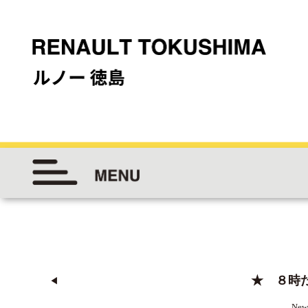
★ ８時だよ
◀︎
New