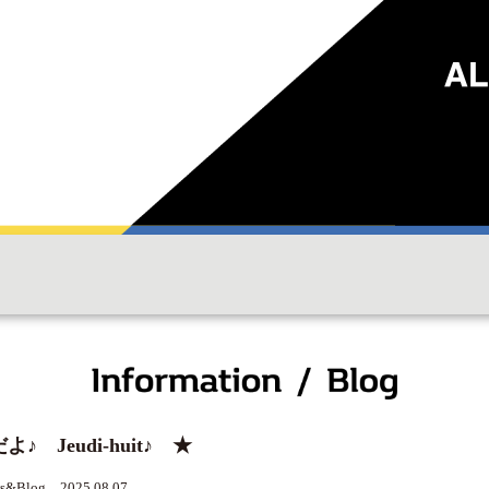
♪ Jeudi-huit♪ ★
s&Blog 2025.08.07