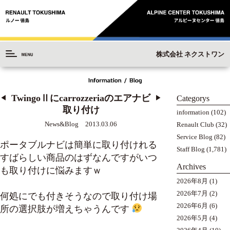
株式会社 ネクストワン
TwingoⅡにcarrozzeriaのエアナビ
Categorys
◀︎
▶︎
取り付け
information
(102)
News&Blog 2013.03.06
Renault Club
(32)
Service Blog
(82)
ポータブルナビは簡単に取り付けれる
Staff Blog
(1,781)
すばらしい商品のはずなんですがいつ
Archives
も取り付けに悩みますｗ
2026年8月
(1)
2026年7月
(2)
何処にでも付きそうなので取り付け場
2026年6月
(6)
所の選択肢が増えちゃうんです
2026年5月
(4)