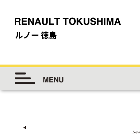
◀︎
New