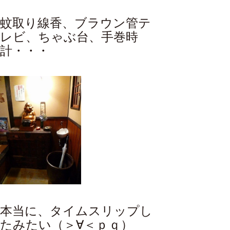
蚊取り線香、ブラウン管テ
レビ、ちゃぶ台、手巻時
計・・・
本当に、タイムスリップし
たみたい（＞∀＜ｐｑ）