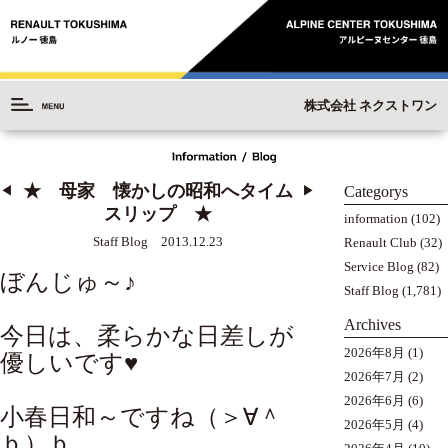
株式会社 ネクストワン
★ 母家 懐かしの昭和へタイム
Categorys
◀︎
▶︎
スリップ ★
information
(102)
Staff Blog 2013.12.23
Renault Club
(32)
Service Blog
(82)
ぼんじゅ～♪
Staff Blog
(1,781)
Archives
今日は、柔らかな日差しが
2026年8月
(1)
優しいです♥
2026年7月
(2)
2026年6月
(6)
小春日和～ですね（＞∀＾
2026年5月
(4)
ｂ）ｂ