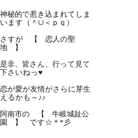
神秘的で惹き込まれてしま
います（＾∪＜ｐｑ）
さすが 【 恋人の聖
地 】
是非、皆さん、行って見て
下さいねっ♥
恋が愛が友情がさらに芽生
えるかも～♪♪
阿南市の 【 牛岐城趾公
園 】 です☆＊*彡