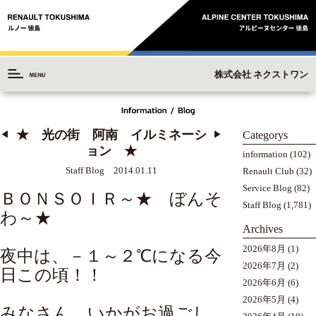
株式会社 ネクストワン
★ 光の街 阿南 イルミネーシ
Categorys
◀︎
▶︎
ョン ★
information
(102)
Staff Blog 2014.01.11
Renault Club
(32)
Service Blog
(82)
ＢＯＮＳＯＩＲ～★ ぼんそ
Staff Blog
(1,781)
わ～★
Archives
2026年8月
(1)
夜中は、－１～２℃になる今
2026年7月
(2)
日この頃！！
2026年6月
(6)
2026年5月
(4)
みなさん、いかがお過ごし