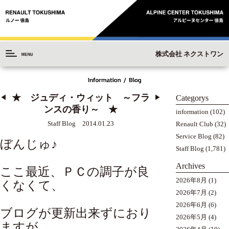
株式会社 ネクストワン
★ ジュディ・ウィット ～フラ
Categorys
◀︎
▶︎
ンスの香り～ ★
information
(102)
Staff Blog 2014.01.23
Renault Club
(32)
Service Blog
(82)
ぼんじゅ♪
Staff Blog
(1,781)
Archives
ここ最近、ＰＣの調子が良
2026年8月
(1)
くなくて、
2026年7月
(2)
2026年6月
(6)
ブログが更新出来ずにおり
2026年5月
(4)
ますが、