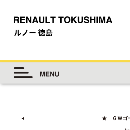
★ ＧＷゴ
◀︎
Sta