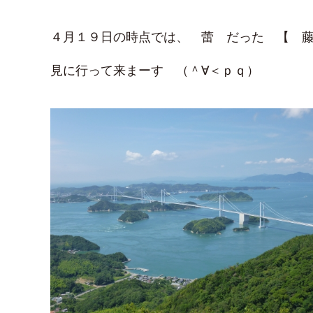
４月１９日の時点では、 蕾 だった 【 
見に行って来まーす （＾∀＜ｐｑ）