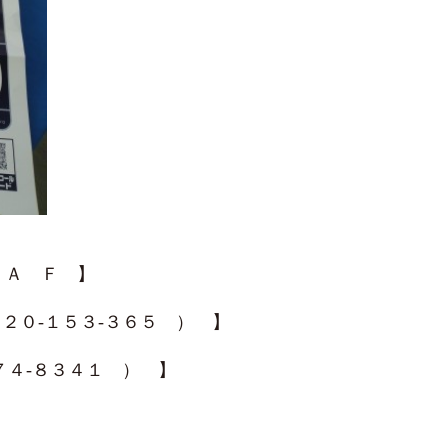
Ｊ Ａ Ｆ 】
２０-１５３-３６５ ） 】
７４-８３４１ ） 】