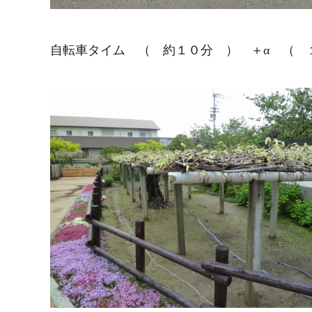
自転車タイム （ 約１０分 ） ＋α （ 