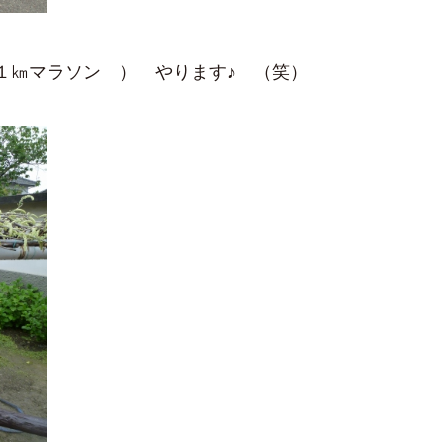
１㎞マラソン ） やります♪ （笑）