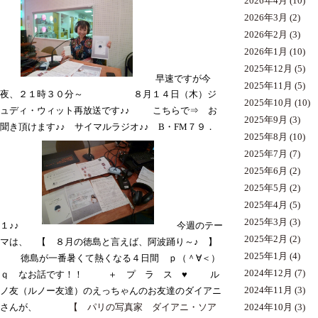
2026年4月
(10)
2026年3月
(2)
2026年2月
(3)
2026年1月
(10)
2025年12月
(5)
早速ですが今
2025年11月
(5)
夜、２１時３０分～
８月１４日（木）ジ
2025年10月
(10)
ュディ・ウィット再放送です♪♪
こちらで⇒
お
2025年9月
(3)
聞き頂けます♪♪ サイマルラジオ♪♪
B・FM７９．
2025年8月
(10)
2025年7月
(7)
2025年6月
(2)
2025年5月
(2)
2025年4月
(5)
2025年3月
(3)
１♪♪
今週のテー
2025年2月
(2)
マは、 【 ８月の徳島と言えば、阿波踊り～♪ 】
2025年1月
(4)
徳島が一番暑くて熱くなる４日間 ｐ（＾∀＜）
2024年12月
(7)
ｑ なお話です！！
＋ プ ラ ス ♥
ル
2024年11月
(3)
ノ友（ルノー友達）のえっちゃんのお友達のダイアニ
2024年10月
(3)
さんが、
【 パリの写真家 ダイアニ・ソア