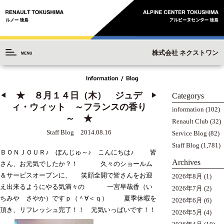
株式会社 ネクストワン
★ ８月１４日（木） ジュデ
Categorys
◀︎
▶︎
ィ・ウィット ～フランスの香り
information
(102)
～ ★
Renault Club
(32)
Staff Blog 2014.08.16
Service Blog
(82)
Staff Blog
(1,781)
ＢＯＮＪＯＵＲ♪ ぼんじゅ～♪ こんにちは♪
皆
Archives
さん、お元気でしたか？！
久々のショールム
＆サービスオープンに、
笑顔全開で皆さんをお迎
2026年8月
(1)
え出来るようにやる気満々の
一宮早哉香（い
2026年7月
(2)
ちみや さやか）ですｐ（＾∀＜ｑ）
夏季休暇を
2026年6月
(6)
頂き、リフレッシュ完了！！ 元気いっぱいです！！
2026年5月
(4)