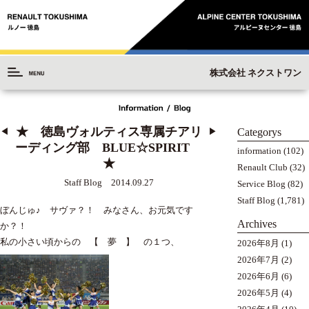
株式会社 ネクストワン
★ 徳島ヴォルティス専属チアリ
Categorys
◀︎
▶︎
ーディング部 BLUE☆SPIRIT
information
(102)
★
Renault Club
(32)
Staff Blog 2014.09.27
Service Blog
(82)
Staff Blog
(1,781)
ぼんじゅ♪ サヴァ？！ みなさん、お元気です
Archives
か？！
私の小さい頃からの 【 夢 】 の１つ、
2026年8月
(1)
2026年7月
(2)
2026年6月
(6)
2026年5月
(4)