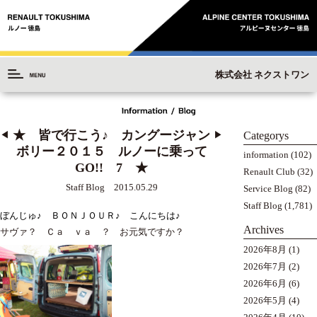
株式会社 ネクストワン
★ 皆で行こう♪ カングージャン
Categorys
◀︎
▶︎
ボリー２０１５ ルノーに乗って
information
(102)
GO!! 7 ★
Renault Club
(32)
Staff Blog 2015.05.29
Service Blog
(82)
Staff Blog
(1,781)
ぼんじゅ♪ ＢＯＮＪＯＵＲ♪ こんにちは♪
Archives
サヴァ？ Ｃａ ｖａ ？ お元気ですか？
2026年8月
(1)
2026年7月
(2)
2026年6月
(6)
2026年5月
(4)