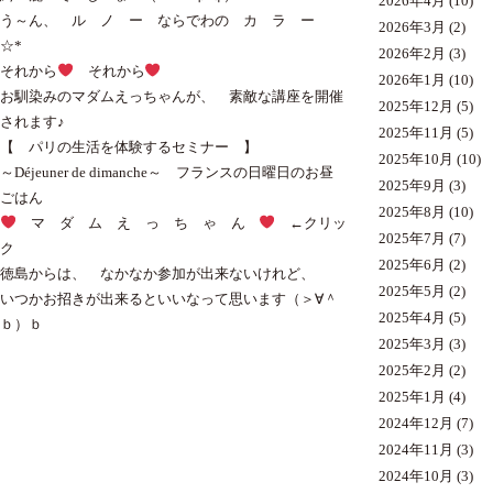
2026年4月
(10)
う～ん、 ル ノ ー ならでわの カ ラ ー
2026年3月
(2)
☆*
2026年2月
(3)
それから
それから
2026年1月
(10)
お馴染みのマダムえっちゃんが、 素敵な講座を開催
2025年12月
(5)
されます♪
2025年11月
(5)
【 パリの生活を体験するセミナー 】
2025年10月
(10)
～Déjeuner de dimanche～ フランスの日曜日のお昼
2025年9月
(3)
ごはん
2025年8月
(10)
マ ダ ム え っ ち ゃ ん
←クリッ
2025年7月
(7)
ク
2025年6月
(2)
徳島からは、 なかなか参加が出来ないけれど、
2025年5月
(2)
いつかお招きが出来るといいなって思います（＞∀＾
2025年4月
(5)
ｂ）ｂ
2025年3月
(3)
2025年2月
(2)
2025年1月
(4)
2024年12月
(7)
2024年11月
(3)
2024年10月
(3)