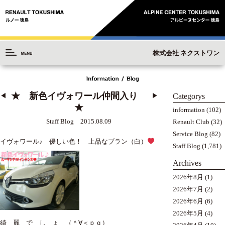
株式会社 ネクストワン
★ 新色イヴォワール仲間入り
Categorys
◀︎
▶︎
★
information
(102)
Staff Blog 2015.08.09
Renault Club
(32)
Service Blog
(82)
イヴォワール♪ 優しい色！ 上品なブラン（白）
Staff Blog
(1,781)
Archives
2026年8月
(1)
2026年7月
(2)
2026年6月
(6)
2026年5月
(4)
綺 麗 で し ょ （＾∀＜ｐｑ）