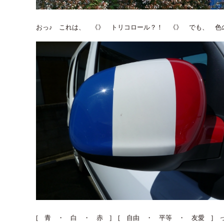
おっ♪ これは、 《》 トリコロール？！ 《》 でも、 色
[ 青 ・ 白 ・ 赤 ] [ 自由 ・ 平等 ・ 友愛 ]