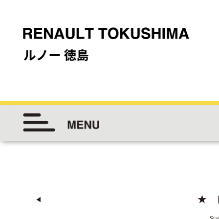
★ 
◀︎
Sta