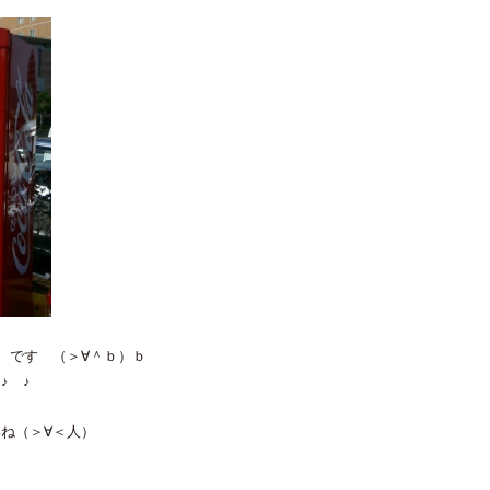
 です （＞∀＾ｂ）ｂ
♪ ♪
ね（＞∀＜人）