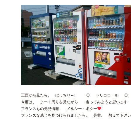
正面から見たら、 ばっちり～!! 《》 トリコロール 《》
今度は、 よーく周りを見ながら、 走ってみようと思います 
フランスもの発見情報、 メルシー・ボクー
フランスな感じを見つけられましたら、 是非、 教えて下さい