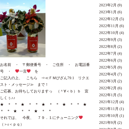
2023年2月
(9)
2023年1月
(6)
2022年12月
(5)
2022年11月
(6)
2022年10月
(4)
2022年9月
(3)
2022年8月
(2)
2022年7月
(4)
2022年6月
(3)
お名前 ・ 〒郵便番号 ・ ご住所 ・ お電話番
2022年5月
(9)
号 ・
一言
を
2022年4月
(7)
ご記入の上、 こちら
⇒≪ＦＭびざん79.1 リクエ
2022年3月
(2)
スト・メッセージ≫
まで！
2022年2月
(6)
ご応募、お待ちしておりますっ （＾∀＜ｂ）ｂ 宜
2022年1月
(5)
しくぅ♪♪
2021年12月
(4)
★ ＊ * ★ ＊ * ★ ＊ * ★ ＊ * ★
2021年11月
(1)
＊ * ★ ＊ * ★ ＊ *
2021年10月
(1)
それでは、 今夜、 ７９．１にチューニング
2021年9月
(2)
（＞ε＜ｐｑ）