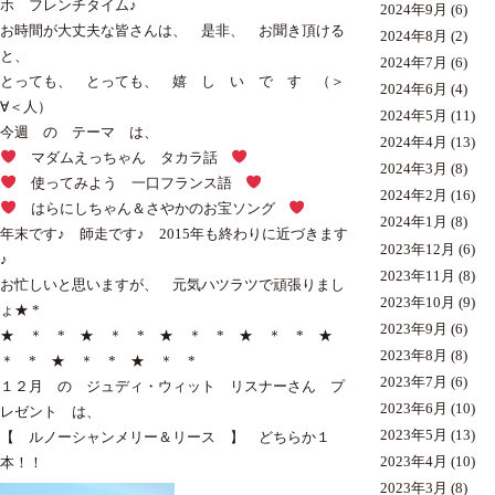
ホ フレンチタイム♪
2024年9月
(6)
お時間が大丈夫な皆さんは、 是非、 お聞き頂ける
2024年8月
(2)
と、
2024年7月
(6)
とっても、 とっても、 嬉 し い で す （＞
2024年6月
(4)
∀＜人）
2024年5月
(11)
今週 の テーマ は、
2024年4月
(13)
マダムえっちゃん タカラ話
2024年3月
(8)
使ってみよう 一口フランス語
2024年2月
(16)
はらにしちゃん＆さやかのお宝ソング
2024年1月
(8)
年末です♪ 師走です♪ 2015年も終わりに近づきます
2023年12月
(6)
♪
2023年11月
(8)
お忙しいと思いますが、 元気ハツラツで頑張りまし
2023年10月
(9)
ょ★ *
2023年9月
(6)
★ ＊ * ★ ＊ * ★ ＊ * ★ ＊ * ★
2023年8月
(8)
＊ * ★ ＊ * ★ ＊ *
2023年7月
(6)
１２月 の ジュディ・ウィット リスナーさん プ
2023年6月
(10)
レゼント は、
2023年5月
(13)
【 ルノーシャンメリー＆リース 】 どちらか１
2023年4月
(10)
本！！
2023年3月
(8)