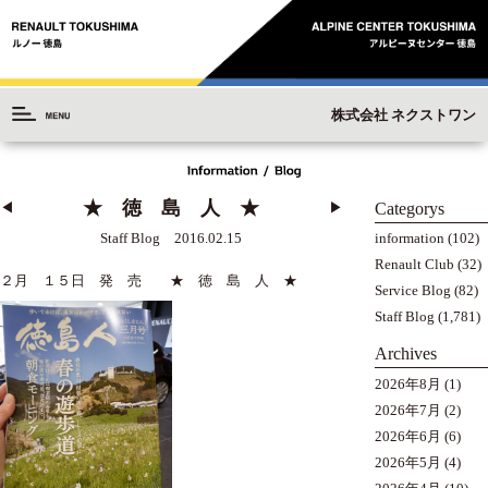
株式会社 ネクストワン
★ 徳 島 人 ★
Categorys
◀︎
▶︎
information
(102)
Staff Blog 2016.02.15
Renault Club
(32)
２月 １５日 発 売 ★ 徳 島 人 ★
Service Blog
(82)
Staff Blog
(1,781)
Archives
2026年8月
(1)
2026年7月
(2)
2026年6月
(6)
2026年5月
(4)