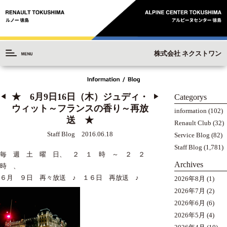
株式会社 ネクストワン
★ 6月9日16日（木）ジュディ・
Categorys
◀︎
▶︎
ウィット～フランスの香り～再放
information
(102)
送 ★
Renault Club
(32)
Staff Blog 2016.06.18
Service Blog
(82)
Staff Blog
(1,781)
毎 週 土 曜 日、 ２ １ 時 ～ ２ ２
Archives
時 、
６月 ９日 再々放送 ♪ １６日 再放送 ♪
2026年8月
(1)
2026年7月
(2)
2026年6月
(6)
2026年5月
(4)