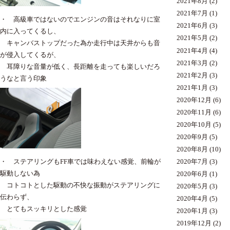
2021年8月
(2)
2021年7月
(1)
・ 高級車ではないのでエンジンの音はそれなりに室
2021年6月
(3)
内に入ってくるし、
2021年5月
(2)
キャンバストップだった為か走行中は天井からも音
2021年4月
(4)
が侵入してくるが、
2021年3月
(2)
耳障りな音量が低く、長距離を走っても楽しいだろ
2021年2月
(3)
うなと言う印象
2021年1月
(3)
2020年12月
(6)
2020年11月
(6)
2020年10月
(5)
2020年9月
(5)
2020年8月
(10)
・ ステアリングもFF車では味わえない感覚、前輪が
2020年7月
(3)
駆動しない為
2020年6月
(1)
コトコトとした駆動の不快な振動がステアリングに
2020年5月
(3)
伝わらず、
2020年4月
(5)
とてもスッキリとした感覚
2020年1月
(3)
2019年12月
(2)