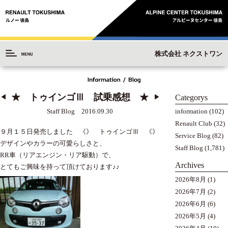
株式会社 ネクストワン
★ トゥインゴⅢ 試乗感想 ★
Categorys
◀︎
▶︎
information
(102)
Staff Blog 2016.09.30
Renault Club
(32)
９月１５日発売しました 《》 トゥインゴⅢ 《》
Service Blog
(82)
デザインやカラーの可愛らしさと、
Staff Blog
(1,781)
RR車（リアエンジン・リア駆動）で、
Archives
とてもご興味を持って頂けております♪♪
2026年8月
(1)
2026年7月
(2)
2026年6月
(6)
2026年5月
(4)