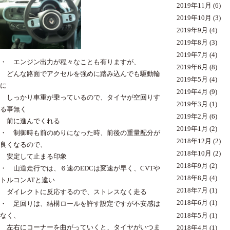
2019年11月
(6)
2019年10月
(3)
2019年9月
(4)
2019年8月
(3)
2019年7月
(4)
・ エンジン出力が程々なことも有りますが、
2019年6月
(8)
どんな路面でアクセルを強めに踏み込んでも駆動輪
2019年5月
(4)
に
2019年4月
(9)
しっかり車重が乗っているので、タイヤが空回りす
2019年3月
(1)
る事無く
2019年2月
(6)
前に進んでくれる
2019年1月
(2)
・ 制御時も前のめりになった時、前後の重量配分が
2018年12月
(2)
良くなるので、
2018年10月
(2)
安定して止まる印象
2018年9月
(2)
・ 山道走行では、６速のEDCは変速が早く、CVTや
2018年8月
(4)
トルコンATと違い
2018年7月
(1)
ダイレクトに反応するので、ストレスなく走る
2018年6月
(1)
・ 足回りは、結構ロールを許す設定ですが不安感は
2018年5月
(1)
なく、
左右にコーナーを曲がっていくと、タイヤがいつま
2018年4月
(1)