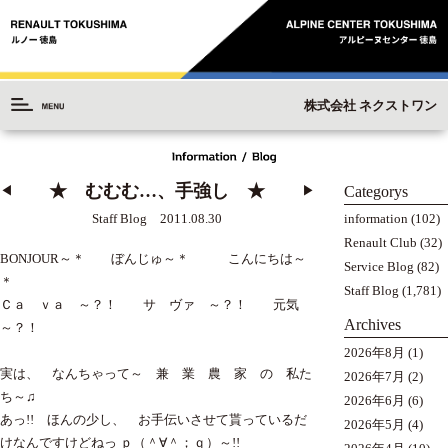
株式会社 ネクストワン
★ むむむ…、手強し ★
Categorys
◀︎
▶︎
information
(102)
Staff Blog 2011.08.30
Renault Club
(32)
BONJOUR～＊ ぼんじゅ～＊ こんにちは～
Service Blog
(82)
＊
Staff Blog
(1,781)
Ｃａ ｖａ ～？！ サ ヴァ ～？！ 元気
Archives
～？！
2026年8月
(1)
実は、 なんちゃって～ 兼 業 農 家 の 私た
2026年7月
(2)
ち～♫
2026年6月
(6)
あっ!! ほんの少し、 お手伝いさせて貰っているだ
2026年5月
(4)
けなんですけどねっ ｐ（＾∀＾；ｑ）～!!