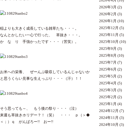
2026年4月
(10)
2026年3月
(2)
2026年2月
(3)
2026年1月
(10)
2025年12月
(5)
稲よりも大きく成長している雑草たち・・・。
2025年11月
(5)
なんとかしたい一心で行った、 草抜き・・・。
2025年10月
(10)
か な り 手強かったです・・・（苦笑）。
2025年9月
(3)
2025年8月
(10)
2025年7月
(7)
2025年6月
(2)
お米への栄養、 ぜーんぶ吸収しているんじゃないか
2025年5月
(2)
と思うくらい見事な生えっぷり・・・（汗）！！
2025年4月
(5)
2025年3月
(3)
2025年2月
(2)
2025年1月
(4)
そう思っても～、 もう後の祭り・・・（泣）
2024年12月
(7)
来週も草抜きホリデー？！（笑） ・・・ ｐ（＞◆
2024年11月
(3)
＜；）ｑ がんばろー!! おー!!
2024年10月
(3)