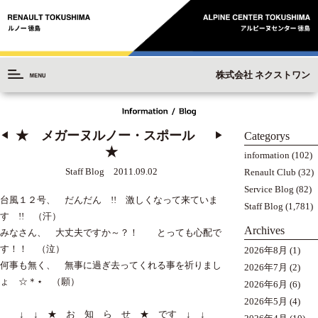
株式会社 ネクストワン
★ メガーヌルノー・スポール
Categorys
◀︎
▶︎
★
information
(102)
Staff Blog 2011.09.02
Renault Club
(32)
Service Blog
(82)
台風１２号、 だんだん !! 激しくなって来ていま
Staff Blog
(1,781)
す !! （汗）
Archives
みなさん、 大丈夫ですか～？！ とっても心配で
す！！ （泣）
2026年8月
(1)
何事も無く、 無事に過ぎ去ってくれる事を祈りまし
2026年7月
(2)
ょ ☆＊⋆ （願）
2026年6月
(6)
2026年5月
(4)
↓ ↓ ★ お 知 ら せ ★ です ↓ ↓