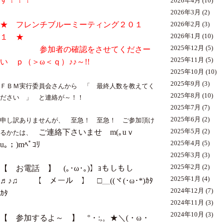
2026年4月
(10)
2026年3月
(2)
★ フレンチブルーミーティング２０１
2026年2月
(3)
１ ★
2026年1月
(10)
2025年12月
(5)
参加者の確認をさせてくださー
2025年11月
(5)
い ｐ（＞ω＜ｑ）♪♪～!!
2025年10月
(10)
2025年9月
(3)
ＦＢＭ実行委員会さんから 「 最終人数を教えてく
2025年8月
(10)
ださい 」 と連絡が～！！
2025年7月
(7)
2025年6月
(2)
申し訳ありませんが、 至急！ 至急！ ご参加頂け
ご連絡下さいませ m(｡uｖ
2025年5月
(2)
るかたは、
2025年4月
(5)
u｡；)mﾍﾟｺﾘ
2025年3月
(3)
2025年2月
(2)
【 お電話 】 (｡･ω･｡)】ｮもしもし
2025年1月
(4)
♬♪♫ 【 メール 】 □＿((ヾ(･ω･*)ｶﾀ
2024年12月
(7)
ｶﾀ
2024年11月
(3)
2024年10月
(3)
【 参加するよ～ 】 °・:,。★＼(・ω・