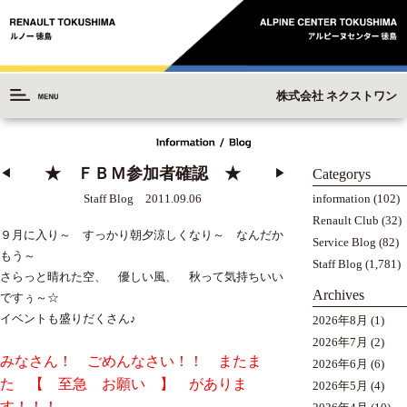
株式会社 ネクストワン
★ ＦＢＭ参加者確認 ★
Categorys
◀︎
▶︎
information
(102)
Staff Blog 2011.09.06
Renault Club
(32)
９月に入り～ すっかり朝夕涼しくなり～ なんだか
Service Blog
(82)
もう～
Staff Blog
(1,781)
さらっと晴れた空、 優しい風、 秋って気持ちいい
Archives
ですぅ～☆
イベントも盛りだくさん♪
2026年8月
(1)
2026年7月
(2)
みなさん！ ごめんなさい！！ またま
2026年6月
(6)
た 【 至急 お願い 】 がありま
2026年5月
(4)
す！！！