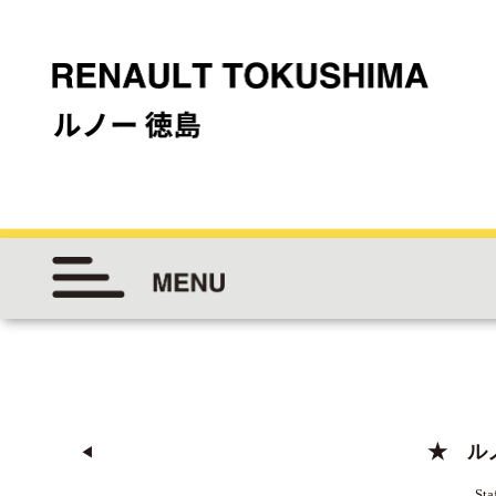
★ ル
◀︎
Sta