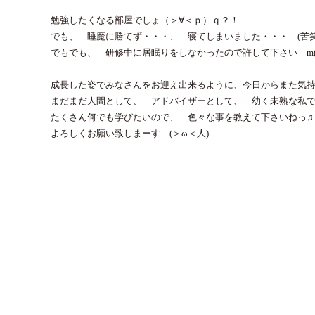
勉強したくなる部屋でしょ（＞∀＜ｐ）ｑ？！
でも、 睡魔に勝てず・・・、 寝てしまいました・・・ (苦笑
でもでも、 研修中に居眠りをしなかったので許して下さい m(
成長した姿でみなさんをお迎え出来るように、今日からまた気持
まだまだ人間として、 アドバイザーとして、 幼く未熟な私
たくさん何でも学びたいので、 色々な事を教えて下さいねっ
よろしくお願い致しまーす (＞ω＜人)