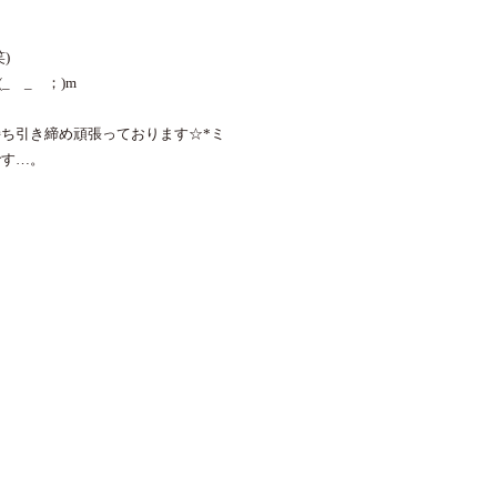
)
_ _ ；)m
ち引き締め頑張っております☆*ミ
です…。
♫