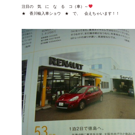
注目の 気 に な る コ（車）～
★ 香川輸入車ショウ ★ で、 会えちゃいます！！