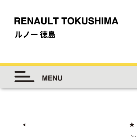
★
◀︎
Sta