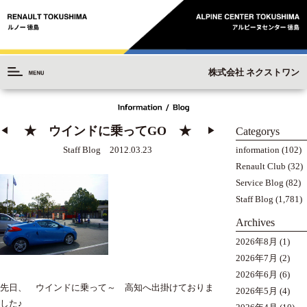
株式会社 ネクストワン
★ ウインドに乗ってGO ★
Categorys
◀︎
▶︎
information
(102)
Staff Blog 2012.03.23
Renault Club
(32)
Service Blog
(82)
Staff Blog
(1,781)
Archives
2026年8月
(1)
2026年7月
(2)
2026年6月
(6)
先日、 ウインドに乗って～ 高知へ出掛けておりま
2026年5月
(4)
した♪