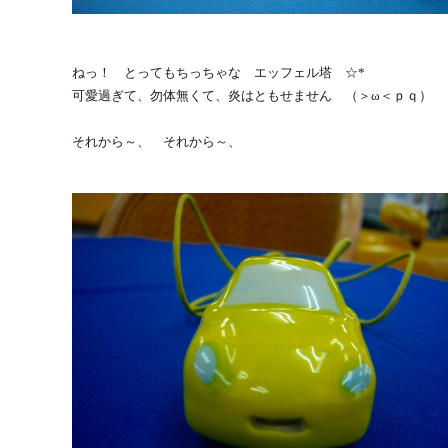
ねっ！ とってもちっちゃな エッフェル塔 ☆*
可愛過ぎて、勿体無くて、炎はともせません （＞ω＜ｐｑ）
それから～、 それから～、