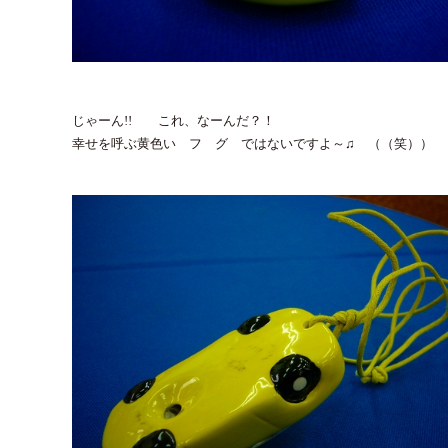
じゃーん!! これ、なーんだ？！
幸せを呼ぶ黄色い フ グ ではないですよ～♫ （（笑））