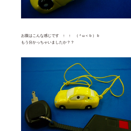
お腹はこんな感じです ↑ ↑ （＾ω＜ｂ）ｂ
もう分かっちゃいましたか？？