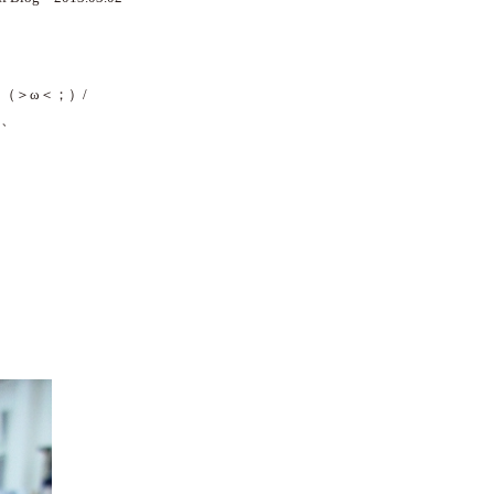
（＞ω＜；）/
り、