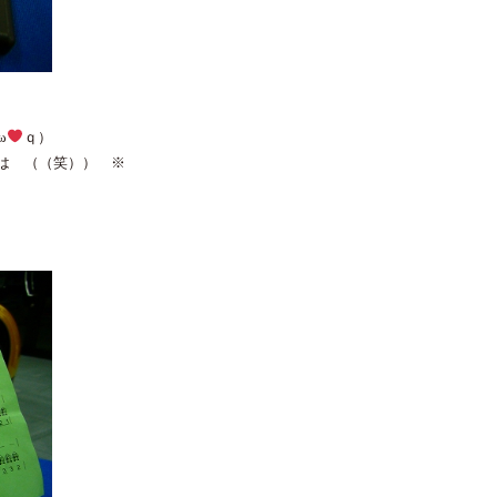
ω
ｑ）
は （（笑）） ※