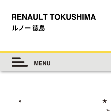
★
◀︎
Sta